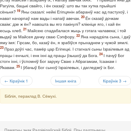
Рагуіла, бацькі свайго, і ён сказаў: што вы так хутка прыйшлі
сёньня?
Яны сказалі: нейкі Егіпцянін абараніў нас ад пастухоў, і
нават начэрпаў нам вады і напаіў авечак.
Ён сказаў дочкам
сваім: дзе ж ён? навошта вы яго пакінулі? клікніце яго, і хай ён
есьць хлеб.
Майсею спадабалася жыць у гэтага чалавека; і той
выдаў за Майсея дачку сваю Сэпфору.
Яна нарадзіла сына, і даў
яму імя: Гірсам, бо, казаў ён, я зрабіўся прыхаднем у чужой зямлі.
Праз доўгі час, памёр цар Егіпецкі. І стагналі сыны Ізраілевыя ад
працы і енчылі, і енк іхні ад працы ўзышоў да Бога.
І пачуў Бог
стогн іхні, і ўспомніў Бог заруку Сваю з Абрагамам, Ісаакам і
Якавам.
І ўбачыў Бог сыноў Ізраілевых, і дагледзеў іх Бог.
← Кіраўнік 1
Іншая кніга
Кіраўнік 3 →
Біблія, пераклад В. Сёмухі.
Памятны знак Радзівілаўскай Бібліі. Пры падтрымцы