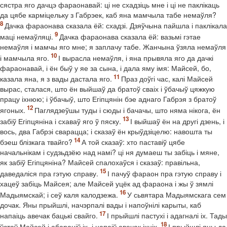
сястра яго дачцэ фараонавай: ці не схадзіць мне і ці не паклікаць
да цябе карміцельку з Габрэек, каб яна мамчыла табе немаўля?
Дачка фараонава сказала ёй: схадзі. Дзяўчына пайшла і паклікала
маці немаўляці.
Дачка фараонава сказала ёй: вазьмі гэтае
немаўля і мамчы яго мне; я заплачу табе. Жанчына ўзяла немаўля
і мамчыла яго.
І вырасла немаўля, і яна прывяла яго да дачкі
фараонавай, і ён быў у яе за сына, і дала яму імя: Майсей, бо,
казала яна, я з вады дастала яго.
Праз доўгі час, калі Майсей
вырас, сталася, што ён выйшаў да братоў сваіх і ўбачыў цяжкую
працу іхнюю; і ўбачыў, што Егіпцянін бэе аднаго Габрэя з братоў
ягоных.
Паглядзеўшы туды і сюды і бачачы, што няма нікога, ён
забіў Егіпцяніна і схаваў яго ў пяску.
І выйшаў ён на другі дзень, і
вось, два Габрэі сварацца; і сказаў ён крыўдзіцелю: навошта ты
бэеш блізкага твайго?
А той сказаў: хто паставіў цябе
начальнікам і судзьдзёю над намі? ці ня думаеш ты забіць і мяне,
як забіў Егіпцяніна? Майсей спалохаўся і сказаў: правільна,
даведаліся пра гэтую справу.
І пачуў фараон пра гэтую справу і
хацеў забіць Майсея; але Майсей уцёк ад фараона і жы ў зямлі
Мадыямскай; і сеў каля калодзежа.
У сьвятара Мадыямскага сем
дочак. Яны прыйшлі, начэрпалі вады і напоўнілі карыты, каб
напаіць авечак бацькі свайго.
І прыйшлі пастухі і адагналі іх. Тады
ўстаў Майсей і абараніў іх, і напаіў авечак іхніх.
І прыйшлі яны да