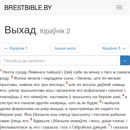
BRESTBIBLE.BY
Рух
Выхад
, Кіраўнік 2
← Кіраўнік 1
Іншая кніга
Кіраўнік 3 →
»
Нехта з роду Лявіінага пайшоў і ўзяў сабе за жонку з таго ж самага
роду.
Жонка зачала і нарадзіла сына, і бачачы, што ён вельмі
прыгожы, хавала яго тры месяцы;
але ня могучы даўжэй хаваць
яго, узяла трысьняговы кош і засмаліла яго асфальтам і смалою і,
паклаўшы ў яго немаўля, паставіла ў трысьнягу на беразе ракі,
а
сястра яго пачала здалёк назіраць, што зь ім будзе.
І выйшла
дачка фараонава на раку мыцца, а прыслужніцы яе хадзілі па
беразе ракі. Яна ўбачыла кош сярод трысьнягу і паслала рабыню
сваю ўзяць яго.
Адкрыла і ўбачыла немаўля; і вось, дзіця плача; і
ўмілажалілася зь яго і сказала: гэта з Габрэйскіх дзяцей.
І сказала