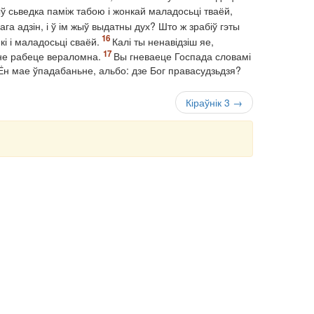
ў сьведка паміж табою і жонкай маладосьці тваёй,
мага адзін, і ў ім жыў выдатны дух? Што ж зрабіў гэты
і і маладосьці сваёй.
Калі ты ненавідзіш яе,
 не рабеце вераломна.
Вы гневаеце Госпада словамі
 Ён мае ўпадабаньне, альбо: дзе Бог правасудзьдзя?
Кіраўнік 3 →