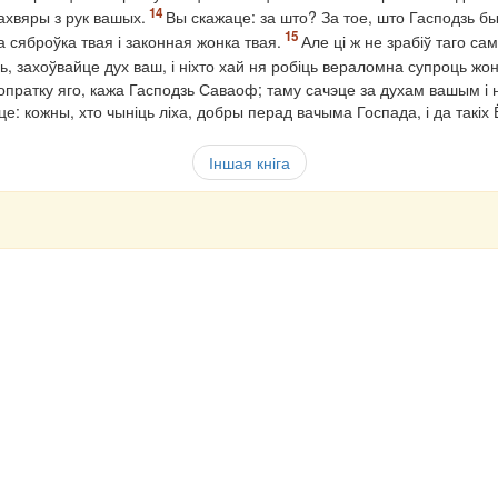
ахвяры з рук вашых.
Вы скажаце: за што? За тое, што Гасподзь бы
 сяброўка твая і законная жонка твая.
Але ці ж не зрабіў таго са
, захоўвайце дух ваш, і ніхто хай ня робіць вераломна супроць жонк
 вопратку яго, кажа Гасподзь Саваоф; таму сачэце за духам вашым і
е: кожны, хто чыніць ліха, добры перад вачыма Госпада, і да такіх
Іншая кніга