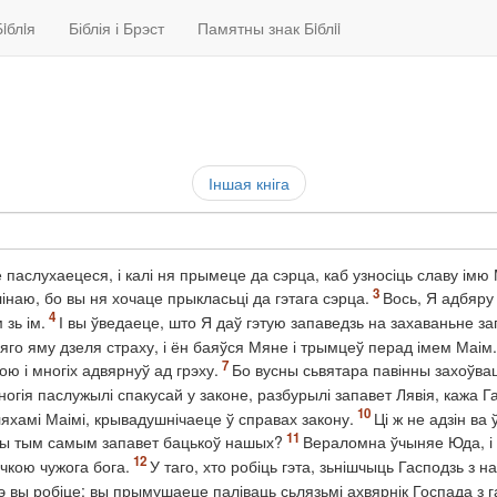
iблiя
Біблія і Брэст
Памятны знак Бiблii
Іншая кніга
е паслухаецеся, і калі ня прымеце да сэрца, каб узносіць славу і
інаю, бо вы ня хочаце прыкласьці да гэтага сэрца.
Вось, Я адбяру 
 зь ім.
І вы ўведаеце, што Я даў гэтую запаведзь на захаваньне з
ў яго яму дзеля страху, і ён баяўся Мяне і трымцеў перад імем Маім.
ною і многіх адвярнуў ад грэху.
Бо вусны сьвятара павінны захоўвац
 многія паслужылі спакусай у законе, разбурылі запавет Лявія, кажа 
яхамі Маімі, крывадушнічаеце ў справах закону.
Ці ж не адзін ва
чы тым самым запавет бацькоў нашых?
Вераломна ўчыняе Юда, і мя
чкою чужога бога.
У таго, хто робіць гэта, зьнішчыць Гасподзь з н
чэ вы робіце: вы прымушаеце паліваць сьлязьмі ахвярнік Госпада з 