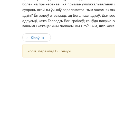
болей на прынесенае і ня прымае ўмілажальвальнай 
супроць якой ты ўчыніў вераломства, тым часам як яна
адзін? Ён хацеў атрымаць ад Бога нашчадкаў. Дык вось
адпусьці, кажа Гасподзь Бог Ізраілеў; крыўда пакрые
вашымі і кажаце: чым гневаем мы Яго? Тым, што кажац
← Кіраўнік 1
Біблія, пераклад В. Сёмухі.