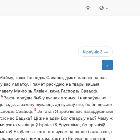
Кіраўнік 3 →
»
мю Майму, кажа Гасподзь Саваоф, дык я пашлю на вас
ў вас лапатку, і памёт раскідаю на твары вашыя,
апавету Майго зь Лявіем, кажа Гасподзь Саваоф.
Закон праўды быў у вуснах ягоных, і няпраўды ня
ь веды, а закону шукаюць ад вуснаў яго, бо ён весьнік
Гасподзь Саваоф.
За гэта і Я зраблю вас пагарджанымі
 ўсіх нас Бацька? Ці ж не адзін Бог стварыў нас? Чаму ж
рзота чыніцца ў Ізраілі і ў Ерусаліме; бо прынізіў
амётаў Якаўлевых таго, хто чувае на варце і адказвае, і
галашэньнем і лямантам, так што Ён ужо не глядзіць