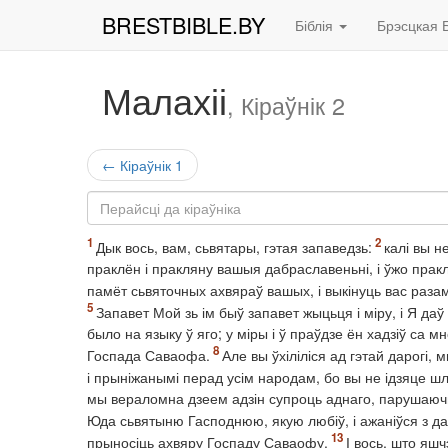
BRESTBIBLE.BY
Біблія
Брэсцкая Б
Малахіі
, Кіраўнік 2
← Кіраўнік 1
Дык вось, вам, сьвятары, гэтая запаведзь:
калі вы н
праклён і пракляну вашыя дабраславеньні, і ўжо пракл
памёт сьвяточных ахвяраў вашых, і выкінуць вас разам
Запавет Мой зь ім быў запавет жыцьця і міру, і Я да
было на языку ў яго; у міры і ў праўдзе ён хадзіў са м
Госпада Саваофа.
Але вы ўхіліліся ад гэтай дарогі,
і прыніжанымі перад усім народам, бо вы не ідзяце шл
мы вераломна дзеем адзін супроць аднаго, парушаю
Юда сьвятыню Гасподнюю, якую любіў, і ажаніўся з да
прыносіць ахвяру Госпаду Саваофу.
І вось, што яш