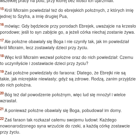
wszelkiej pracy na polu, przy której bez litości ich ujarzmiali.
Król Micraim powiedział też do ebrejskich położnych, z których imię
jednej to Szyfra, a imię drugiej Pua,
mówiąc: Gdy będziecie przy porodach Ebrejek, uważajcie na krzesło
porodowe; jeśli to syn zabijcie go, a jeżeli córka niechaj zostanie żywa.
Ale położne obawiały się Boga i nie czyniły tak, jak im powiedział
król Micraim, lecz zostawiały dzieci przy życiu.
Więc król Micraim wezwał położne oraz do nich powiedział: Czemu
to uczyniłyście i zostawiacie dzieci przy życiu?
Zaś położne powiedziały do faraona: Dlatego, że Ebrejki nie są
takie, jak micrejskie niewiasty; gdyż są zdrowe. Rodzą, zanim przyjdzie
do nich położna.
Bóg też dał powodzenie położnym, więc lud się mnożył i wielce
wzrastał.
A ponieważ położne obawiały się Boga, pobudował im domy.
Zaś faraon tak rozkazał całemu swojemu ludowi: Każdego
nowonarodzonego syna wrzućcie do rzeki, a każdą córkę zostawcie
przy życiu.