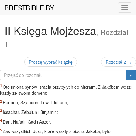
BRESTBIBLE.BY
Nawig
II Księga Mojżesza
, Rozdział
1
Proszę wybrać książkę
Rozdział 2 →
»
Oto imiona synów Israela przybyłych do Micraim. Z Jakóbem weszli,
każdy ze swoim domem:
Reuben, Szymeon, Lewi i Jehuda;
Issachar, Zebulun i Binjamin;
Dan, Naftali, Gad i Aszer.
Zaś wszystkich dusz, które wyszły z biodra Jakóba, było