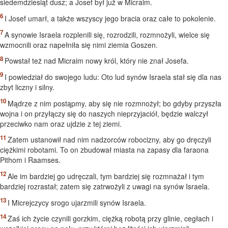
siedemdziesiąt dusz; a Josef był już w Micraim.
I Josef umarł, a także wszyscy jego bracia oraz całe to pokolenie.
A synowie Israela rozplenili się, rozrodzili, rozmnożyli, wielce się
wzmocnili oraz napełniła się nimi ziemia Goszen.
Powstał też nad Micraim nowy król, który nie znał Josefa.
I powiedział do swojego ludu: Oto lud synów Israela stał się dla nas
zbyt liczny i silny.
Mądrze z nim postąpmy, aby się nie rozmnożył; bo gdyby przyszła
wojna i on przyłączy się do naszych nieprzyjaciół, będzie walczył
przeciwko nam oraz ujdzie z tej ziemi.
Zatem ustanowił nad nim nadzorców robocizny, aby go dręczyli
ciężkimi robotami. To on zbudował miasta na zapasy dla faraona
Pithom i Raamses.
Ale im bardziej go udręczali, tym bardziej się rozmnażał i tym
bardziej rozrastał; zatem się zatrwożyli z uwagi na synów Israela.
I Micrejczycy srogo ujarzmili synów Israela.
Zaś ich życie czynili gorzkim, ciężką robotą przy glinie, cegłach i