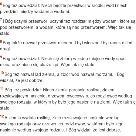
Bóg też powiedział: Niech będzie przestwór w środku wód i niech
przedzieli między wodami a wodami.
I Bóg uczynił przestwór; uczynił też rozdział między wodami, które są
pod przestworem, a wodami które są nad przestworem. Więc tak się
stało.
Bóg także nazwał przestwór niebem. I był wieczór, i był ranek dzień
drugi.
Bóg też powiedział: Niech się zbiorą w jedno miejsce wody spod
nieba oraz niech się ukaże ląd. Więc tak się stało.
Bóg też nazwał ląd ziemią, a zbiór wód nazwał morzami. I Bóg
widział, że jest dobrze.
Bóg też powiedział: Niech ziemia porośnie rośliną, zielem
rozsiewającym nasienie, drzewem owocowym, co rodzi owoc według
swojego rodzaju, w którym by było jego nasienie na ziemi. Więc tak się
stało.
A ziemia wydała roślinę, ziele rozsiewające nasienie według
swojego rodzaju oraz drzewo, co rodzi owoc, w którym było jego
nasienie według swojego rodzaju. I Bóg widział, że jest dobrze.