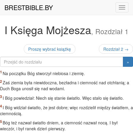
BRESTBIBLE.BY
Nawig
I Księga Mojżesza
, Rozdział 1
Proszę wybrać książkę
Rozdział 2 →
»
Na początku Bóg stworzył niebiosa i ziemię.
Zaś ziemia była niewidoczna, bezładna i ciemność nad otchłanią; a
Duch Boga unosił się nad wodami.
I Bóg powiedział: Niech się stanie światło. Więc stało się światło.
I Bóg widział światło, że jest dobre; więc rozdzielił między światłem, a
ciemnością.
Bóg też nazwał światło dniem, a ciemność nazwał nocą. I był
wieczór, i był ranek dzień pierwszy.