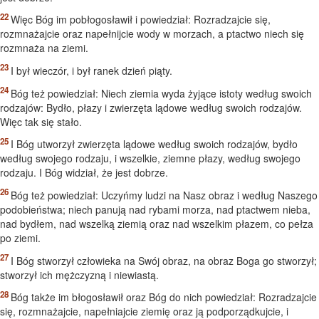
Więc Bóg im pobłogosławił i powiedział: Rozradzajcie się,
rozmnażajcie oraz napełnijcie wody w morzach, a ptactwo niech się
rozmnaża na ziemi.
I był wieczór, i był ranek dzień piąty.
Bóg też powiedział: Niech ziemia wyda żyjące istoty według swoich
rodzajów: Bydło, płazy i zwierzęta lądowe według swoich rodzajów.
Więc tak się stało.
I Bóg utworzył zwierzęta lądowe według swoich rodzajów, bydło
według swojego rodzaju, i wszelkie, ziemne płazy, według swojego
rodzaju. I Bóg widział, że jest dobrze.
Bóg też powiedział: Uczyńmy ludzi na Nasz obraz i według Naszego
podobieństwa; niech panują nad rybami morza, nad ptactwem nieba,
nad bydłem, nad wszelką ziemią oraz nad wszelkim płazem, co pełza
po ziemi.
I Bóg stworzył człowieka na Swój obraz, na obraz Boga go stworzył;
stworzył ich mężczyzną i niewiastą.
Bóg także im błogosławił oraz Bóg do nich powiedział: Rozradzajcie
się, rozmnażajcie, napełniajcie ziemię oraz ją podporządkujcie, i