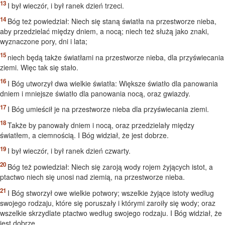
I był wieczór, i był ranek dzień trzeci.
Bóg też powiedział: Niech się staną światła na przestworze nieba,
aby przedzielać między dniem, a nocą; niech też służą jako znaki,
wyznaczone pory, dni i lata;
niech będą także światłami na przestworze nieba, dla przyświecania
ziemi. Więc tak się stało.
I Bóg utworzył dwa wielkie światła: Większe światło dla panowania
dniem i mniejsze światło dla panowania nocą, oraz gwiazdy.
I Bóg umieścił je na przestworze nieba dla przyświecania ziemi.
Także by panowały dniem i nocą, oraz przedzielały między
światłem, a ciemnością. I Bóg widział, że jest dobrze.
I był wieczór, i był ranek dzień czwarty.
Bóg też powiedział: Niech się zaroją wody rojem żyjących istot, a
ptactwo niech się unosi nad ziemią, na przestworze nieba.
I Bóg stworzył owe wielkie potwory; wszelkie żyjące istoty według
swojego rodzaju, które się poruszały i którymi zaroiły się wody; oraz
wszelkie skrzydlate ptactwo według swojego rodzaju. I Bóg widział, że
jest dobrze.