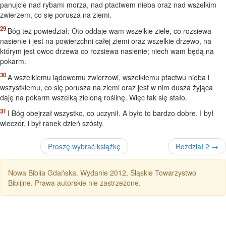
panujcie nad rybami morza, nad ptactwem nieba oraz nad wszelkim
zwierzem, co się porusza na ziemi.
Bóg też powiedział: Oto oddaje wam wszelkie ziele, co rozsiewa
nasienie i jest na powierzchni całej ziemi oraz wszelkie drzewo, na
którym jest owoc drzewa co rozsiewa nasienie; niech wam będą na
pokarm.
A wszelkiemu lądowemu zwierzowi, wszelkiemu ptactwu nieba i
wszystkiemu, co się porusza na ziemi oraz jest w nim dusza żyjąca
daję na pokarm wszelką zieloną roślinę. Więc tak się stało.
I Bóg obejrzał wszystko, co uczynił. A było to bardzo dobre. I był
wieczór, i był ranek dzień szósty.
Proszę wybrać książkę
Rozdział 2 →
Nowa Biblia Gdańska. Wydanie 2012, Śląskie Towarzystwo
Biblijne. Prawa autorskie nie zastrzeżone.