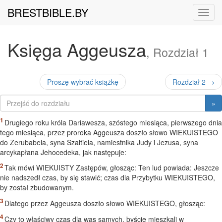
BRESTBIBLE.BY
Nawig
Księga Aggeusza
, Rozdział 1
Proszę wybrać książkę
Rozdział 2 →
»
Drugiego roku króla Dariawesza, szóstego miesiąca, pierwszego dnia
tego miesiąca, przez proroka Aggeusza doszło słowo WIEKUISTEGO
do Zerubabela, syna Szaltiela, namiestnika Judy i Jezusa, syna
arcykapłana Jehocedeka, jak następuje:
Tak mówi WIEKUISTY Zastępów, głosząc: Ten lud powiada: Jeszcze
nie nadszedł czas, by się stawić; czas dla Przybytku WIEKUISTEGO,
by został zbudowanym.
Dlatego przez Aggeusza doszło słowo WIEKUISTEGO, głosząc:
Czy to właściwy czas dla was samych, byście mieszkali w