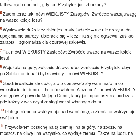
taflowanych domach, gdy ten Przybytek jest zburzony?
Zatem teraz tak mówi WIEKUISTY Zastępów: Zwróćcie waszą uwagę
na wasze koleje losu?
Wysiewacie dużo lecz zbiór jest mały, jadacie – ale nie do syta, do
upojenia nie starczy; ubieracie się – lecz nikt się nie ogrzewa; zaś kto
zarabia – zgromadza dla dziurawej sakiewki.
Tak mówi WIEKUISTY Zastępów: Zwróćcie uwagę na wasze koleje
losu!
Wejdźcie na góry, zwieźcie drzewo oraz wznieście Przybytek, abym
go Sobie upodobał i był sławiony – mówi WIEKUISTY.
Spodziewaliście się dużo, a oto dostawało się wam mało, a co
wnieśliście do domu – Ja to rozwiałem. A czemu? – mówi WIEKUISTY
Zastępów. Z powodu Mojego Domu, który jest opustoszony, podczas
gdy każdy z was czyni zabiegi wokół własnego domu.
Dlatego niebo powstrzymuje nad wami rosę, a ziemia powstrzymuje
swój plon.
Przywołałem posuchę na tą ziemię i na te góry, na zboże, na
moszcz, na oliwę i na wszystko, co wydaje ziemia. Także na ludzi, na