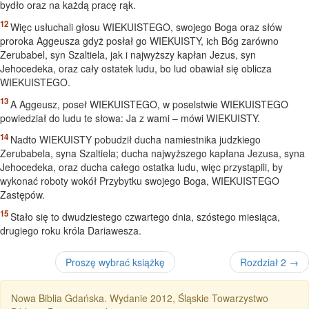
bydło oraz na każdą pracę rąk.
Więc usłuchali głosu WIEKUISTEGO, swojego Boga oraz słów
proroka Aggeusza gdyż posłał go WIEKUISTY, ich Bóg zarówno
Zerubabel, syn Szaltiela, jak i najwyższy kapłan Jezus, syn
Jehocedeka, oraz cały ostatek ludu, bo lud obawiał się oblicza
WIEKUISTEGO.
A Aggeusz, poseł WIEKUISTEGO, w poselstwie WIEKUISTEGO
powiedział do ludu te słowa: Ja z wami – mówi WIEKUISTY.
Nadto WIEKUISTY pobudził ducha namiestnika judzkiego
Zerubabela, syna Szaltiela; ducha najwyższego kapłana Jezusa, syna
Jehocedeka, oraz ducha całego ostatka ludu, więc przystąpili, by
wykonać roboty wokół Przybytku swojego Boga, WIEKUISTEGO
Zastępów.
Stało się to dwudziestego czwartego dnia, szóstego miesiąca,
drugiego roku króla Dariawesza.
Proszę wybrać książkę
Rozdział 2 →
Nowa Biblia Gdańska. Wydanie 2012, Śląskie Towarzystwo