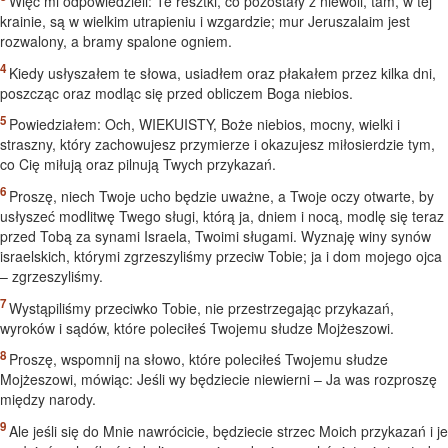
Więc mi odpowiedzieli: Te resztki, co pozostały z niewoli, tam, w tej
krainie, są w wielkim utrapieniu i wzgardzie; mur Jeruszalaim jest
rozwalony, a bramy spalone ogniem.
Kiedy usłyszałem te słowa, usiadłem oraz płakałem przez kilka dni,
poszcząc oraz modląc się przed obliczem Boga niebios.
Powiedziałem: Och, WIEKUISTY, Boże niebios, mocny, wielki i
straszny, który zachowujesz przymierze i okazujesz miłosierdzie tym,
co Cię miłują oraz pilnują Twych przykazań.
Proszę, niech Twoje ucho będzie uważne, a Twoje oczy otwarte, by
usłyszeć modlitwę Twego sługi, którą ja, dniem i nocą, modlę się teraz
przed Tobą za synami Israela, Twoimi sługami. Wyznaję winy synów
israelskich, którymi zgrzeszyliśmy przeciw Tobie; ja i dom mojego ojca
– zgrzeszyliśmy.
Wystąpiliśmy przeciwko Tobie, nie przestrzegając przykazań,
wyroków i sądów, które poleciłeś Twojemu słudze Mojżeszowi.
Proszę, wspomnij na słowo, które poleciłeś Twojemu słudze
Mojżeszowi, mówiąc: Jeśli wy będziecie niewierni – Ja was rozproszę
między narody.
Ale jeśli się do Mnie nawrócicie, będziecie strzec Moich przykazań i je