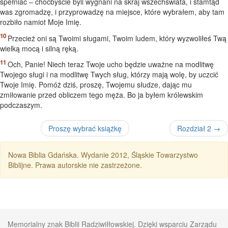
spełniać – choćbyście byli wygnani na skraj wszechświata, i stamtąd
was zgromadzę, i przyprowadzę na miejsce, które wybrałem, aby tam
rozbiło namiot Moje Imię.
Przecież oni są Twoimi sługami, Twoim ludem, który wyzwoliłeś Twą
wielką mocą i silną ręką.
Och, Panie! Niech teraz Twoje ucho będzie uważne na modlitwę
Twojego sługi i na modlitwę Twych sług, którzy mają wolę, by uczcić
Twoje Imię. Pomóż dziś, proszę, Twojemu słudze, dając mu
zmiłowanie przed obliczem tego męża. Bo ja byłem królewskim
podczaszym.
Proszę wybrać książkę
Rozdział 2 →
Nowa Biblia Gdańska. Wydanie 2012, Śląskie Towarzystwo
Biblijne. Prawa autorskie nie zastrzeżone.
Memorialny znak Biblii Radziwiłłowskiej. Dzięki wsparciu Zarządu