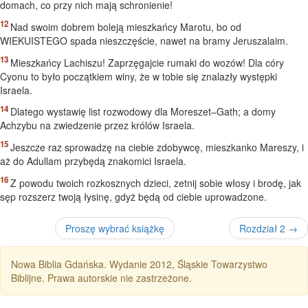
domach, co przy nich mają schronienie!
Nad swoim dobrem boleją mieszkańcy Marotu, bo od
WIEKUISTEGO spada nieszczęście, nawet na bramy Jeruszalaim.
Mieszkańcy Lachiszu! Zaprzęgajcie rumaki do wozów! Dla córy
Cyonu to było początkiem winy, że w tobie się znalazły występki
Israela.
Dlatego wystawię list rozwodowy dla Moreszet–Gath; a domy
Achzybu na zwiedzenie przez królów Israela.
Jeszcze raz sprowadzę na ciebie zdobywcę, mieszkanko Mareszy, i
aż do Adullam przybędą znakomici Israela.
Z powodu twoich rozkosznych dzieci, zetnij sobie włosy i brodę, jak
sęp rozszerz twoją łysinę, gdyż będą od ciebie uprowadzone.
Proszę wybrać książkę
Rozdział 2 →
Nowa Biblia Gdańska. Wydanie 2012, Śląskie Towarzystwo
Biblijne. Prawa autorskie nie zastrzeżone.