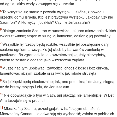
od ognia, jakby wody zlewające się z urwiska.
To wszystko się stanie z powodu występku Jakóba, z powodu
grzechu domu Israela. Kto jest przyczyną występku Jakóba? Czy nie
Szomron? A kto wyżyn judzkich? Czy nie Jeruszalaim?
Dlatego zamienię Szomron w rumowisko, miejsce mieszkania dzikich
zwierząt winnic; strącę w nizinę jej kamienie, odsłonię jej podwaliny.
Wszystkie jej rzeźby będą rozbite, wszystkie jej poświęcone dary –
spalone ogniem, a wszystkie jej siedziby bałwanów zamienię w
pustkowie. Bo zgromadziła to z wszetecznej zapłaty nierządnicy,
zatem to zostanie oddane jako wszeteczna zapłata.
Muszę nad tym ubolewać i zawodzić, chodzić boso i bez okrycia,
lamentować niczym szakale oraz kwilić jak młode strusięta.
Bo jej klęski będą nieuleczalne; tak, one przenikną i do Judy; sięgną
aż do bramy mojego ludu, do Jeruszalaim.
Nie opowiadajcie o tym w Gath, ani płacząc nie lamentujcie! W Bet
Afra tarzajcie się w prochu!
Mieszkańcy Szafiru, przeciągajcie w hańbiącym obnażeniu!
Mieszkańcy Cannan nie odważają się wychodzić; żałoba w pobliskich