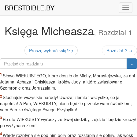
BRESTBIBLE.BY
Nawig
Księga Micheasza
, Rozdział 1
Proszę wybrać książkę
Rozdział 2 →
»
Słowo WIEKUISTEGO, które doszło do Michy, Morastejczyka, za dni
Jotama, Achaza i Chiskjasza, królów Judy, a które zwiastował o
Szomronie oraz Jeruszalaim.
Słuchajcie wszystkie narody! Uważaj ziemio i wszystko, co ją
napełnia! A Pan, WIEKUISTY, niech będzie przeciw wam świadkiem;
sam Pan ze świętego Swego Przybytku!
Bo oto WIEKUISTY wyruszy ze Swej siedziby, zejdzie i będzie kroczył
po wyżynach ziemi.
Wtedy rozpłyną się pod nim góry oraz rozstąpią się doliny, jak wosk