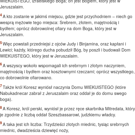
WIEKUISTEGO, izraelskiego Boga; on jest Bogiem, który jest w
Jeruszalaim.
A kto zostanie w jakimś miejscu, gdzie jest przychodniem – niech go
wesprą mężowie tego miejsca: Srebrem, złotem, majętnością i
bydłem; oprócz dobrowolnej ofiary na dom Boga, który jest w
Jeruszalaim.
Więc powstali przedniejsi z ojców Judy i Binjamina, oraz kapłani i
Lewici; każdy, którego ducha pobudził Bóg, by poszli i budowali Dom
WIEKUISTEGO, który jest w Jeruszalaim.
A wszyscy wokoło wspomagali ich srebrnym i złotym naczyniem,
majętnością i bydłem oraz kosztownymi rzeczami; oprócz wszystkiego,
co dobrowolnie ofiarowano.
Także król Koresz wyniósł naczynia Domu WIEKUISTEGO (które
Nabukadnecar zabrał z Jeruszalaim oraz oddał je do domu swego
boga).
A Koresz, król perski, wyniósł je przez ręce skarbnika Mitredata, który
je zgodnie z liczbą oddał Szeszbassarowi, judzkiemu władcy.
A taka jest ich liczba: Trzydzieści złotych miednic, tysiąc srebrnych
miednic, dwadzieścia dziewięć noży,