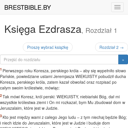
BRESTBIBLE.BY
Nawig
Księga Ezdrasza
, Rozdział 1
Proszę wybrać książkę
Rozdział 2 →
»
Pierwszego roku Koresza, perskiego króla – aby się wypełniło słowo
Pańskie, powiedziane ustami Jeremjasza WIEKUISTY pobudził ducha
Koresza, perskiego króla, zatem kazał obwołać oraz rozpisać po
całym swoim królestwie, mówiąc:
Tak mówi Koresz, król perski: WIEKUISTY, niebiański Bóg, dał mi
wszystkie królestwa ziemi i On mi rozkazał, bym Mu zbudował dom w
Jeruszalaim, które jest w Judzie.
Kto jest między wami z całego Jego ludu – z tym niechaj będzie Bóg;
i niech idzie do Jeruszalaim, które jest w Judzie i buduje dom