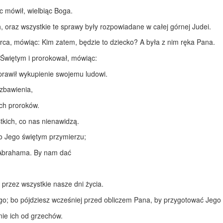
ęc mówił, wielbiąc Boga.
h, oraz wszystkie te sprawy były rozpowiadane w całej górnej Judei.
 serca, mówiąc: Kim zatem, będzie to dziecko? A była z nim ręka Pana.
 Świętym i prorokował, mówiąc:
sprawił wykupienie swojemu ludowi.
zbawienia,
ych proroków.
tkich, co nas nienawidzą.
 o Jego świętym przymierzu;
a Abrahama. By nam dać
 przez wszystkie nasze dni życia.
o; bo pójdziesz wcześniej przed obliczem Pana, by przygotować Jego 
nie ich od grzechów.