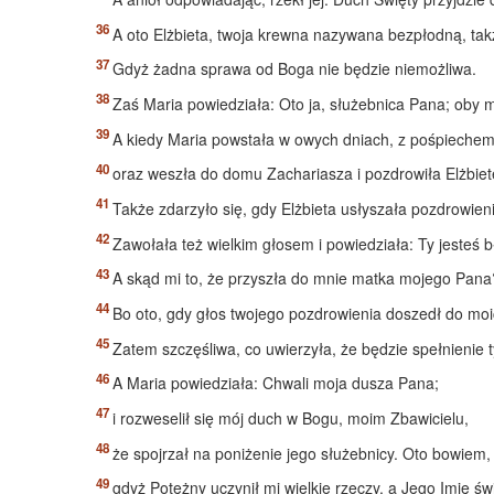
A oto Elżbieta, twoja krewna nazywana bezpłodną, także
Gdyż żadna sprawa od Boga nie będzie niemożliwa.
Zaś Maria powiedziała: Oto ja, służebnica Pana; oby mi
A kiedy Maria powstała w owych dniach, z pośpiechem 
oraz weszła do domu Zachariasza i pozdrowiła Elżbiet
Także zdarzyło się, gdy Elżbieta usłyszała pozdrowien
Zawołała też wielkim głosem i powiedziała: Ty jesteś
A skąd mi to, że przyszła do mnie matka mojego Pana
Bo oto, gdy głos twojego pozdrowienia doszedł do mo
Zatem szczęśliwa, co uwierzyła, że będzie spełnienie 
A Maria powiedziała: Chwali moja dusza Pana;
i rozweselił się mój duch w Bogu, moim Zbawicielu,
że spojrzał na poniżenie jego służebnicy. Oto bowiem,
gdyż Potężny uczynił mi wielkie rzeczy, a Jego Imię św