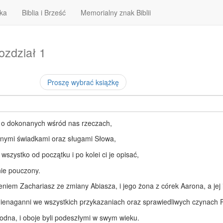
ska
Biblia i Brześć
Memorialny znak Biblii
ozdział 1
Proszę wybrać książkę
 o dokonanych wśród nas rzeczach,
ocznymi świadkami oraz sługami Słowa,
 wszystko od początku i po kolei ci je opisać,
nie pouczony.
eniem Zachariasz ze zmiany Abiasza, i jego żona z córek Aarona, a jej 
 nienaganni we wszystkich przykazaniach oraz sprawiedliwych czynach 
odna, i oboje byli podeszłymi w swym wieku.