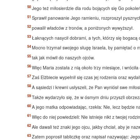
Jego też miłosierdzie dla rodu bojących się Go pokole
Sprawił panowanie Jego ramieniu, rozproszył pysznyc
powalił władców z tronów, a poniżonych wywyższył.
Łaknących nasycił dobrami, a tych, którzy się bogacą
Mocno trzymał swojego sługę Israela, by pamiętać o m
tak jak mówił do naszych ojców.
Więc Maria została z nią około trzy miesiące, i wrócił
Zaś Elżbiecie wypełnił się czas jej rodzenia oraz wyda
A sąsiedzi i krewni usłyszeli, że Pan wyniósł swe miłosi
Także wydarzyło się, że w ósmym dniu przyszli obrzeza
A jego matka odpowiadając, rzekła: Nie, lecz będzie 
Więc do niej powiedzieli: Nie istnieje nikt z twojej rodz
Ale dawali też znaki jego ojcu, jakby chciał, aby je naz
Zatem poprosił tabliczkę oraz napisał nazywając: Jego 