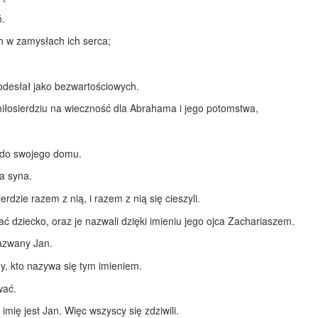
ń.
h w zamysłach ich serca;
 odesłał jako bezwartościowych.
iłosierdziu na wieczność dla Abrahama i jego potomstwa,
a do swojego domu.
ła syna.
erdzie razem z nią, i razem z nią się cieszyli.
ć dziecko, oraz je nazwali dzięki imieniu jego ojca Zachariaszem.
nazwany Jan.
iny, kto nazywa się tym imieniem.
wać.
imię jest Jan. Więc wszyscy się zdziwili.