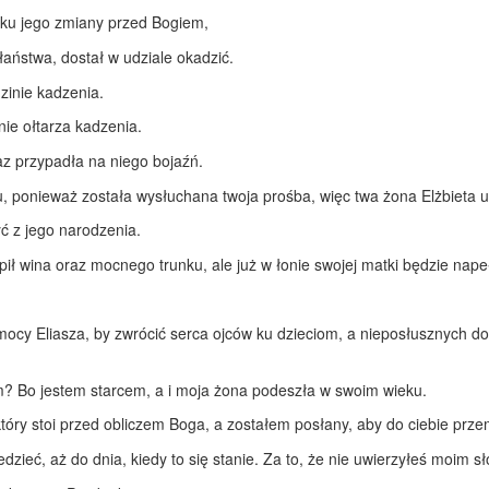
ądku jego zmiany przed Bogiem,
aństwa, dostał w udziale okadzić.
zinie kadzenia.
nie ołtarza kadzenia.
az przypadła na niego bojaźń.
u, ponieważ została wysłuchana twoja prośba, więc twa żona Elżbieta ur
yć z jego narodzenia.
pił wina oraz mocnego trunku, ale już w łonie swojej matki będzie na
ocy Eliasza, by zwrócić serca ojców ku dzieciom, a nieposłusznych d
m? Bo jestem starcem, a i moja żona podeszła w swoim wieku.
który stoi przed obliczem Boga, a zostałem posłany, aby do ciebie prze
edzieć, aż do dnia, kiedy to się stanie. Za to, że nie uwierzyłeś moim 