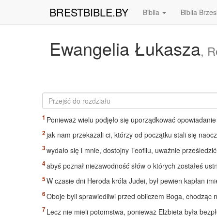
BRESTBIBLE.BY
Biblia
Biblia Brze
Ewangelia Łukasza
, R
Ponieważ wielu podjęło się uporządkować opowiadanie
jak nam przekazali ci, którzy od początku stali się na
wydało się i mnie, dostojny Teofilu, uważnie prześledzić
abyś poznał niezawodność słów o których zostałeś ust
W czasie dni Heroda króla Judei, był pewien kapłan imi
Oboje byli sprawiedliwi przed obliczem Boga, chodząc
Lecz nie mieli potomstwa, ponieważ Elżbieta była bezpł