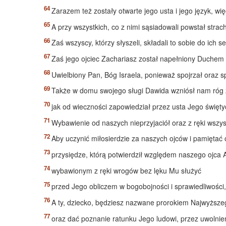
Zarazem też zostały otwarte jego usta i jego język, wi
A przy wszystkich, co z nimi sąsiadowali powstał strac
Zaś wszyscy, którzy słyszeli, składali to sobie do ich
Zaś jego ojciec Zachariasz został napełniony Duchem
Uwielbiony Pan, Bóg Israela, ponieważ spojrzał oraz 
Także w domu swojego sługi Dawida wzniósł nam róg 
jak od wieczności zapowiedział przez usta Jego święt
Wybawienie od naszych nieprzyjaciół oraz z ręki wszys
Aby uczynić miłosierdzie za naszych ojców i pamiętać
przysiędze, którą potwierdził względem naszego ojc
wybawionym z ręki wrogów bez lęku Mu służyć
przed Jego obliczem w bogobojności i sprawiedliwości,
A ty, dziecko, będziesz nazwane prorokiem Najwyższeg
oraz dać poznanie ratunku Jego ludowi, przez uwolnie