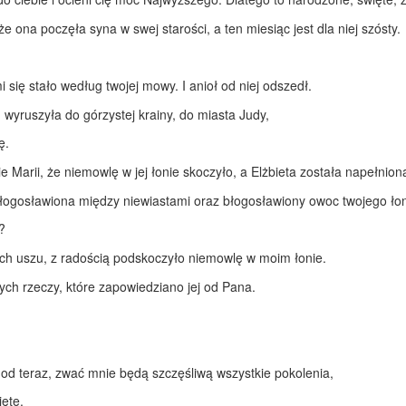
 ona poczęła syna w swej starości, a ten miesiąc jest dla niej szósty.
 się stało według twojej mowy. I anioł od niej odszedł.
wyruszyła do górzystej krainy, do miasta Judy,
ę.
ie Marii, że niemowlę w jej łonie skoczyło, a Elżbieta została napełni
 błogosławiona między niewiastami oraz błogosławiony owoc twojego ło
?
ich uszu, z radością podskoczyło niemowlę w moim łonie.
tych rzeczy, które zapowiedziano jej od Pana.
 od teraz, zwać mnie będą szczęśliwą wszystkie pokolenia,
ięte.