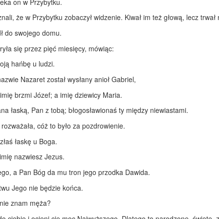
wleka on w Przybytku.
ali, że w Przybytku zobaczył widzenie. Kiwał im też głową, lecz trwał 
zedł do swojego domu.
ryła się przez pięć miesięcy, mówiąc:
oją hańbę u ludzi.
azwie Nazaret został wysłany anioł Gabriel,
ię brzmi Józef; a imię dziewicy Maria.
wana łaską, Pan z tobą; błogosławionaś ty między niewiastami.
 rozważała, cóż to było za pozdrowienie.
azłaś łaskę u Boga.
 imię nazwiesz Jezus.
go, a Pan Bóg da mu tron jego przodka Dawida.
twu Jego nie będzie końca.
o nie znam męża?
e do ciebie i ocieni cię moc Najwyższego. Dlatego to narodzone, święt