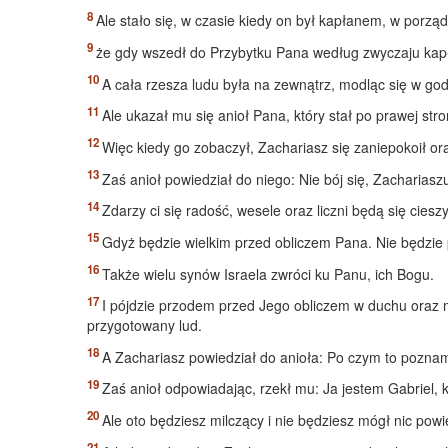
Ale stało się, w czasie kiedy on był kapłanem, w porz
że gdy wszedł do Przybytku Pana według zwyczaju kapł
A cała rzesza ludu była na zewnątrz, modląc się w god
Ale ukazał mu się anioł Pana, który stał po prawej stro
Więc kiedy go zobaczył, Zachariasz się zaniepokoił or
Zaś anioł powiedział do niego: Nie bój się, Zachariasz
Zdarzy ci się radość, wesele oraz liczni będą się ciesz
Gdyż będzie wielkim przed obliczem Pana. Nie będzie 
Także wielu synów Israela zwróci ku Panu, ich Bogu.
I pójdzie przodem przed Jego obliczem w duchu oraz m
przygotowany lud.
A Zachariasz powiedział do anioła: Po czym to pozna
Zaś anioł odpowiadając, rzekł mu: Ja jestem Gabriel, 
Ale oto będziesz milczący i nie będziesz mógł nic powi