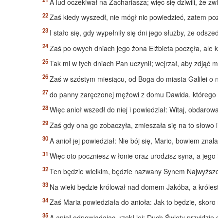
A lud oczekiwał na Zachariasza; więc się dziwili, że z
Zaś kiedy wyszedł, nie mógł nic powiedzieć, zatem pozn
I stało się, gdy wypełniły się dni jego służby, że ods
Zaś po owych dniach jego żona Elżbieta poczęła, ale k
Tak mi w tych dniach Pan uczynił; wejrzał, aby zdjąć m
Zaś w szóstym miesiącu, od Boga do miasta Galilei o n
do panny zaręczonej mężowi z domu Dawida, którego im
Więc anioł wszedł do niej i powiedział: Witaj, obdaro
Zaś gdy ona go zobaczyła, zmieszała się na to słowo i
A anioł jej powiedział: Nie bój się, Mario, bowiem znal
Więc oto poczniesz w łonie oraz urodzisz syna, a jego
Ten będzie wielkim, będzie nazwany Synem Najwyższe
Na wieki będzie królował nad domem Jakóba, a króles
Zaś Maria powiedziała do anioła: Jak to będzie, skor
A anioł odpowiadając, rzekł jej: Duch Święty przyjdzi