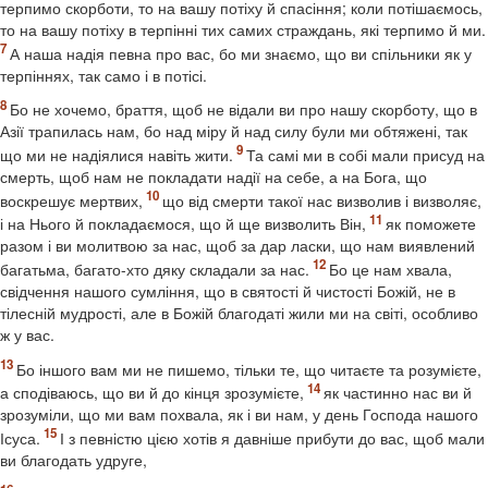
терпимо скорботи, то на вашу потіху й спасіння; коли потішаємось,
то на вашу потіху в терпінні тих самих страждань, які терпимо й ми.
А наша надія певна про вас, бо ми знаємо, що ви спільники як у
терпіннях, так само і в потісі.
Бо не хочемо, браття, щоб не відали ви про нашу скорботу, що в
Азії трапилась нам, бо над міру й над силу були ми обтяжені, так
що ми не надіялися навіть жити.
Та самі ми в собі мали присуд на
смерть, щоб нам не покладати надії на себе, а на Бога, що
воскрешує мертвих,
що від смерти такої нас визволив і визволяє,
і на Нього й покладаємося, що й ще визволить Він,
як поможете
разом і ви молитвою за нас, щоб за дар ласки, що нам виявлений
багатьма, багато-хто дяку складали за нас.
Бо це нам хвала,
свідчення нашого сумління, що в святості й чистості Божій, не в
тілесній мудрості, але в Божій благодаті жили ми на світі, особливо
ж у вас.
Бо іншого вам ми не пишемо, тільки те, що читаєте та розумієте,
а сподіваюсь, що ви й до кінця зрозумієте,
як частинно нас ви й
зрозуміли, що ми вам похвала, як і ви нам, у день Господа нашого
Ісуса.
І з певністю цією хотів я давніше прибути до вас, щоб мали
ви благодать удруге,