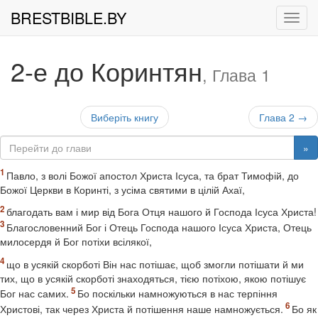
BRESTBIBLE.BY
Рух
2-е до Коринтян
, Глава 1
Виберіть книгу
Глава 2 →
»
Павло, з волі Божої апостол Христа Ісуса, та брат Тимофій, до
Божої Церкви в Коринті, з усіма святими в цілій Ахаї,
благодать вам і мир від Бога Отця нашого й Господа Ісуса Христа!
Благословенний Бог і Отець Господа нашого Ісуса Христа, Отець
милосердя й Бог потіхи всілякої,
що в усякій скорботі Він нас потішає, щоб змогли потішати й ми
тих, що в усякій скорботі знаходяться, тією потіхою, якою потішує
Бог нас самих.
Бо поскільки намножуються в нас терпіння
Христові, так через Христа й потішення наше намножується.
Бо як