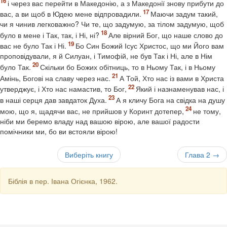
і через вас перейти в Македонію, а з Македонії знову прибути до
вас, а ви щоб в Юдею мене відпровадили.
Маючи задум такий,
чи я чинив легковажно? Чи те, що задумую, за тілом задумую, щоб
було в мене і Так, так, і Ні, ні?
Але вірний Бог, що наше слово до
вас не було Так і Ні.
Бо Син Божий Ісус Христос, що ми Його вам
проповідували, я й Силуан, і Тимофій, не був Так і Ні, але в Нім
було Так.
Скільки бо Божих обітниць, то в Ньому Так, і в Ньому
Амінь, Богові на славу через нас.
А Той, Хто нас із вами в Христа
утверджує, і Хто нас намастив, то Бог,
Який і назнаменував нас, і
в наші серця дав завдаток Духа.
А я кличу Бога на свідка на душу
мою, що я, щадячи вас, не прийшов у Коринт дотепер,
не тому,
ніби ми беремо владу над вашою вірою, але вашої радости
помічники ми, бо ви встояли вірою!
Виберіть книгу
Глава 2 →
Біблія в пер. Івана Огієнка, 1962.