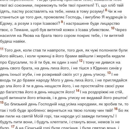
твої всі союзники, переможуть тебе твої приятелі! Ті, що хліб твій
їдять, пастку розставлять на тебе, нема в тому розуму!
Чи ж не
станеться це того дня, промовляє Господь, і вигублю Я мудреців із
Едому, а розум з гори Ісавової?
І настрашене буде лицарство
твоє, о Темане, щоб був витятий кожен з Ісава убивством.
Через
насилля на Якова на брата твого сором покриє тебе, і ти витятий
будеш навіки.
Того дня, коли став ти навпроти, того дня, як чужі полонили були
його військо, і коли чужинці в його брами ввійшли і жереба кидали
про Єрусалим, то й ти був, як один з них!
І тому не дивися на
день свого брата, на день лиха його, і не тішся з Юдиних синів у
день їхньої згуби, і не розкривай своїх уст у день утиску.
І не
входь ти до брами народу Мого у день лиха його, і не приглядайся
до зла його й ти в день нещастя його, і не простягайте своєї руки
до багатства його в день нещастя його!
І на роздоріжжі не стій,
щоб витинати його втікачів, і в день утиску не видавай його решток!
Бо близький день Господній над усіма народами, як зробив ти, то
так і тобі буде зроблено: вернеться на твою голову чин твій!
Бо як
ви пили на святій Моїй горі, так народи усі завжди питимуть! І
будуть пити вони, і будуть хлептати, і стануть вони, немов їх не
було.
А на Сіонській горі буде спасіння, і буде святою вона, і