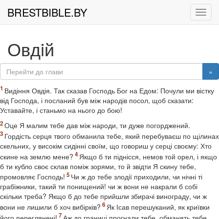
BRESTBIBLE.BY
Рух
Овдiй
»
Видіння Овдія. Так сказав Господь Бог на Едом: Почули ми вістку
від Господа, і посланий був між народів посол, щоб сказати:
Уставайте, і станьмо на нього до бою!
Оце Я малим тебе дав між народи, ти дуже погорджений.
Гордість серця твого обманила тебе, який перебуваєш по щілинах
скельних, у високім сидінні своїм, що говориш у серці своєму: Хто
скине на землю мене?
Якщо б ти піднісся, немов той орел, і якщо
б ти кубло своє склав поміж зорями, то й звідти Я скину тебе,
промовляє Господь!
Чи ж до тебе злодії приходили, чи нічні ті
грабіжники, такий ти понищений! чи ж вони не накрали б собі
скільки треба? Якщо б до тебе прийшли збирачі винограду, чи ж
вони не лишили б хоч вибірків?
Як Ісав перешуканий, як криївки
його переглянені!
Аж до границі прогнали тебе, обманять тебе