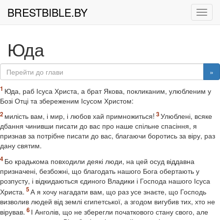
BRESTBIBLE.BY
Рух
Юда
»
Юда, раб Ісуса Христа, а брат Якова, покликаним, улюбленим у
Бозі Отці та збереженим Ісусом Христом:
милість вам, і мир, і любов хай примножиться!
Улюблені, всяке
дбання чинивши писати до вас про наше спільне спасіння, я
признав за потрібне писати до вас, благаючи боротись за віру, раз
дану святим.
Бо крадькома повходили деякі люди, на цей осуд віддавна
призначені, безбожні, що благодать нашого Бога обертають у
розпусту, і відкидаються єдиного Владики і Господа нашого Ісуса
Христа.
А я хочу нагадати вам, що раз усе знаєте, що Господь
визволив людей від землі єгипетської, а згодом вигубив тих, хто не
вірував.
І Анголів, що не зберегли початкового стану свого, але