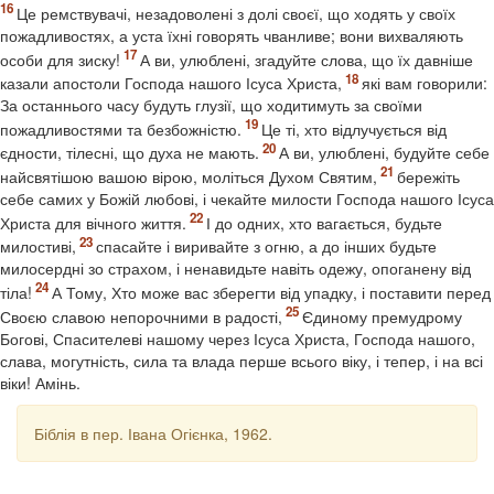
Це ремствувачі, незадоволені з долі своєї, що ходять у своїх
пожадливостях, а уста їхні говорять чванливе; вони вихваляють
особи для зиску!
А ви, улюблені, згадуйте слова, що їх давніше
казали апостоли Господа нашого Ісуса Христа,
які вам говорили:
За останнього часу будуть глузії, що ходитимуть за своїми
пожадливостями та безбожністю.
Це ті, хто відлучується від
єдности, тілесні, що духа не мають.
А ви, улюблені, будуйте себе
найсвятішою вашою вірою, моліться Духом Святим,
бережіть
себе самих у Божій любові, і чекайте милости Господа нашого Ісуса
Христа для вічного життя.
І до одних, хто вагається, будьте
милостиві,
спасайте і виривайте з огню, а до інших будьте
милосердні зо страхом, і ненавидьте навіть одежу, опоганену від
тіла!
А Тому, Хто може вас зберегти від упадку, і поставити перед
Своєю славою непорочними в радості,
Єдиному премудрому
Богові, Спасителеві нашому через Ісуса Христа, Господа нашого,
слава, могутність, сила та влада перше всього віку, і тепер, і на всі
віки! Амінь.
Біблія в пер. Івана Огієнка, 1962.