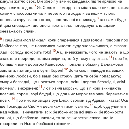
кинули житло своє, Він зберіг у вічних кайданах під темрявою на
суд великого дня.
Як Содом і Гоморра та міста коло них, що таким
самим способом чинили перелюб та ходили за іншим тілом,
понесли кару вічного огню, і поставлені в приклад,
так само буде
й цим сновидам, що опоганюють тіло, погорджують владами,
зневажають слави.
І сам Архангол Михаїл, коли сперечався з дияволом і говорив про
Мойсеєве тіло, не наважився винести суду зневажливого, а сказав:
Хай Господь докорить тобі!
А ці зневажають, чого не знають; а що
знають із природи, як німа звірина, то й у тому псуються.
Горе їм,
бо пішли вони дорогою Каїновою, і попали в обману Валаамової
заплати, і загинули в бунті Корея!
Вони скелі підводні на ваших
вечерях любови, бо з вами без страху їдять та себе попасають;
хмари безводні, що носяться вітром; осінні дерева безплідні, двічі
померлі, викорінені;
люті хвилі морські, що з піною викидають
власний сором; зорі блудні, що для них морок темряви бережеться
повік.
Про них же звіщав був Енох, сьомий від Адама, і казав: Ось
іде Господь зо Своїми десятками тисяч святих,
щоб суд учинити
над усіма, і винуватити всіх безбожних за всі вчинки безбожности
їхньої, що безбожно накоїли, та за всі жорстокі слова, що їх
говорили на Нього безбожні грішники.