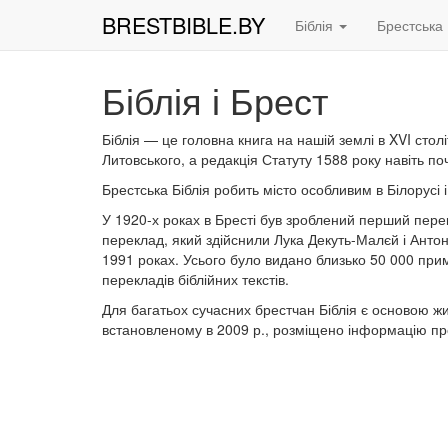
BRESTBIBLE.BY
Біблія
Брестська 
Біблія і Брест
Біблія — це головна книга на нашій землі в XVI столі
Литовського, а редакція Статуту 1588 року навіть по
Брестська Біблія робить місто особливим в Білорусі 
У 1920-х роках в Бресті був зроблений перший пере
переклад, який здійснили Лука Декуть-Малєй і Антон 
1991 роках. Усього було видано близько 50 000 при
перекладів біблійних текстів.
Для багатьох сучасних брестчан Біблія є основою жит
встановленому в 2009 р., розміщено інформацію про