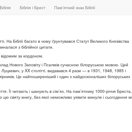
Біблія
Біблія і Брест
Пам'ятний знак Біблії
тті. На Біблії багато в чому ґрунтувався Статут Великого Князівства
чиналася з біблійної цитати.
і відомим за кордоном.
клад Нового Заповіту і Псалмів сучасною білоруською мовою. Цей
Луцкевич, у XX столітті. видавався 4 рази — в 1931, 1948, 1985 і
мірників. Це найпоширеніший і один з найдосконаліших білоруських
тя. Її читають і шанують в сім’ях. На пам’ятнику 1000-річчя Бреста,
 цю святу книгу, без якої неможливо уявити минуле і сьогодення мі