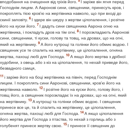
вподобання на очищення від гріхів його.
І заріже він ягня перед
Господнім лицем. А Ааронові сини, священики, принесуть кров, і
покроплять тією кров'ю на жертівника навколо, що при вході до
скинії заповіту.
І здере він шкуру з жертви цілопалення, і розітне
його на куски його.
І дадуть сини священика Аарона огню на
жертівника, і покладуть дров на тім огні.
І порозкладають Ааронові
сини, священики, ті куски, голову та товщ, на дровах, що на огні,
який на жертівнику.
А його нутрощі та голінки його обмиє водою. І
священик усе те спалить на жертівнику, це цілопалення, огняна
жертва, пахощі любі для Господа.
А якщо його жертва з дрібної
худобини, з овець або з кіз на цілопалення, то нехай приведе його,
безвадного самця,
і заріже його на боці жертівника на північ, перед Господнім
лицем. І покроплять сини Ааронові, священики, кров'ю його на
жертівника навколо.
І розітне його на куски його, голову його, і
товщ його, а священик порозкладає їх на дровах, що на огні, який
на жертівнику.
А нутрощі та голінки обмиє водою. І священик
принесе все це, та й спалить на жертівнику, це цілопалення,
огняна жертва, пахощі любі для Господа.
А якщо цілопалення
його жертва для Господа з птаства, то нехай з горлиць або з
голубенят принесе жертву свою.
І принесе її священик до