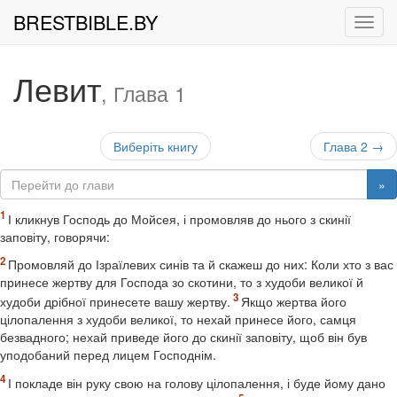
BRESTBIBLE.BY
Рух
Левит
, Глава 1
Виберіть книгу
Глава 2 →
»
І кликнув Господь до Мойсея, і промовляв до нього з скинії
заповіту, говорячи:
Промовляй до Ізраїлевих синів та й скажеш до них: Коли хто з вас
принесе жертву для Господа зо скотини, то з худоби великої й
худоби дрібної принесете вашу жертву.
Якщо жертва його
цілопалення з худоби великої, то нехай принесе його, самця
безвадного; нехай приведе його до скинії заповіту, щоб він був
уподобаний перед лицем Господнім.
І покладе він руку свою на голову цілопалення, і буде йому дано