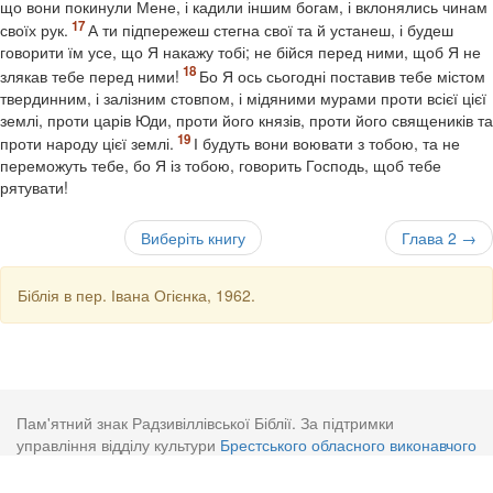
що вони покинули Мене, і кадили іншим богам, і вклонялись чинам
своїх рук.
А ти підпережеш стегна свої та й устанеш, і будеш
говорити їм усе, що Я накажу тобі; не бійся перед ними, щоб Я не
злякав тебе перед ними!
Бо Я ось сьогодні поставив тебе містом
твердинним, і залізним стовпом, і мідяними мурами проти всієї цієї
землі, проти царів Юди, проти його князів, проти його священиків та
проти народу цієї землі.
І будуть вони воювати з тобою, та не
переможуть тебе, бо Я із тобою, говорить Господь, щоб тебе
рятувати!
Виберіть книгу
Глава 2 →
Біблія в пер. Івана Огієнка, 1962.
Пам'ятний знак Радзивіллівської Біблії. За підтримки
управління відділу культури
Брестського обласного виконавчого
комітету
і проекту
Біблія Онлайн
.