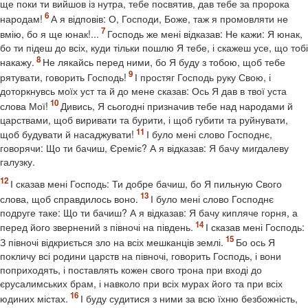
ще поки ти вийшов із нутра, тебе посвятив, дав тебе за пророка
народам!
А я відповів: О, Господи, Боже, таж я промовляти не
вмію, бо я ще юнак!...
Господь же мені відказав: Не кажи: Я юнак,
бо ти підеш до всіх, куди тільки пошлю Я тебе, і скажеш усе, що тобі
накажу.
Не лякайсь перед ними, бо Я буду з тобою, щоб тебе
рятувати, говорить Господь!
І простяг Господь руку Свою, і
доторкнувсь моїх уст та й до мене сказав: Ось Я дав в твої уста
слова Мої!
Дивись, Я сьогодні призначив тебе над народами й
царствами, щоб виривати та бурити, і щоб губити та руйнувати,
щоб будувати й насаджувати!
І було мені слово Господнє,
говорячи: Що ти бачиш, Єреміє? А я відказав: Я бачу мигдалеву
галузку.
І сказав мені Господь: Ти добре бачиш, бо Я пильную Свого
слова, щоб справдилось воно.
І було мені слово Господнє
подруге таке: Що ти бачиш? А я відказав: Я бачу кипляче горня, а
перед його звернений з півночі на південь.
І сказав мені Господь:
З півночі відкриється зло на всіх мешканців землі.
Бо ось Я
покличу всі родини царств на півночі, говорить Господь, і вони
поприходять, і поставлять кожен свого трона при вході до
єрусалимських брам, і навколо при всіх мурах його та при всіх
юдиних містах.
І буду судитися з ними за всю їхню безбожність,