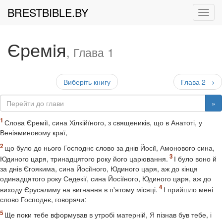
BRESTBIBLE.BY
Рух
Єремiя
, Глава 1
Виберіть книгу
Глава 2 →
»
Слова Єремії, сина Хілкійїного, з священиків, що в Анатоті, у
Веніяминовому краї,
що було до нього Господнє слово за днів Йосії, Амонового сина,
Юдиного царя, тринадцятого року його царювання.
І було воно й
за днів Єгоякима, сина Йосіїного, Юдиного царя, аж до кінця
одинадцятого року Седекії, сина Йосіїного, Юдиного царя, аж до
виходу Єрусалиму на вигнання в п'ятому місяці.
І прийшло мені
слово Господнє, говорячи:
Ще поки тебе вформував в утробі матерній, Я пізнав був тебе, і