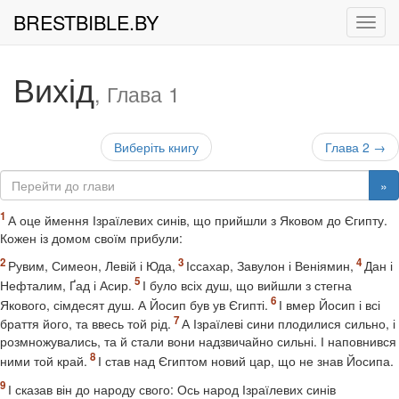
BRESTBIBLE.BY
Рух
Вихід
, Глава 1
Виберіть книгу
Глава 2 →
»
А оце ймення Ізраїлевих синів, що прийшли з Яковом до Єгипту.
Кожен із домом своїм прибули:
Рувим, Симеон, Левій і Юда,
Іссахар, Завулон і Веніямин,
Дан і
Нефталим, Ґад і Асир.
І було всіх душ, що вийшли з стегна
Якового, сімдесят душ. А Йосип був ув Єгипті.
І вмер Йосип і всі
браття його, та ввесь той рід.
А Ізраїлеві сини плодилися сильно, і
розмножувались, та й стали вони надзвичайно сильні. І наповнився
ними той край.
І став над Єгиптом новий цар, що не знав Йосипа.
І сказав він до народу свого: Ось народ Ізраїлевих синів