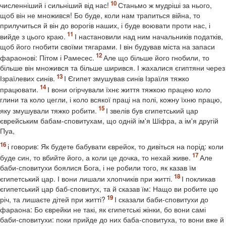
численніший і сильніший від нас!
Станьмо ж мудріші за нього,
щоб він не множився! Бо буде, коли нам трапиться війна, то
прилучиться й він до ворогів наших, і буде воювати проти нас, і
вийде з цього краю.
І настановили над ним начальників податків,
щоб його гнобити своїми тягарами. І він будував міста на запаси
фараонові: Пітом і Рамесес.
Але що більше його гнобили, то
більше він множився та більше ширився. І жахалися єгиптяни через
Ізраїлевих синів.
І Єгипет змушував синів Ізраїля тяжко
працювати.
І вони огірчували їхнє життя тяжкою працею коло
глини та коло цегли, і коло всякої праці на полі, кожну їхню працю,
яку змушували тяжко робити.
І звелів був єгипетський цар
єврейським бабам-сповитухам, що одній ім'я Шіфра, а ім'я другій
Пуа,
і говорив: Як будете бабувати єврейок, то дивіться на порід: коли
буде син, то вбийте його, а коли це дочка, то нехай живе.
Але
баби-сповитухи боялися Бога, і не робили того, як казав їм
єгипетський цар. І вони лишали хлопчиків при житті.
І покликав
єгипетський цар баб-сповитух, та й сказав їм: Нащо ви робите цю
річ, та лишаєте дітей при житті?
І сказали баби-сповитухи до
фараона: Бо єврейки не такі, як єгипетські жінки, бо вони самі
баби-сповитухи: поки прийде до них баба-сповитуха, то вони вже й