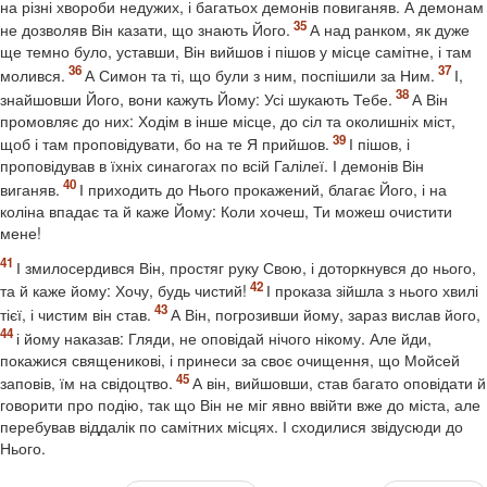
на різні хвороби недужих, і багатьох демонів повиганяв. А демонам
не дозволяв Він казати, що знають Його.
А над ранком, як дуже
ще темно було, уставши, Він вийшов і пішов у місце самітне, і там
молився.
А Симон та ті, що були з ним, поспішили за Ним.
І,
знайшовши Його, вони кажуть Йому: Усі шукають Тебе.
А Він
промовляє до них: Ходім в інше місце, до сіл та околишніх міст,
щоб і там проповідувати, бо на те Я прийшов.
І пішов, і
проповідував в їхніх синагогах по всій Галілеї. І демонів Він
виганяв.
І приходить до Нього прокажений, благає Його, і на
коліна впадає та й каже Йому: Коли хочеш, Ти можеш очистити
мене!
І змилосердився Він, простяг руку Свою, і доторкнувся до нього,
та й каже йому: Хочу, будь чистий!
І проказа зійшла з нього хвилі
тієї, і чистим він став.
А Він, погрозивши йому, зараз вислав його,
і йому наказав: Гляди, не оповідай нічого нікому. Але йди,
покажися священикові, і принеси за своє очищення, що Мойсей
заповів, їм на свідоцтво.
А він, вийшовши, став багато оповідати й
говорити про подію, так що Він не міг явно ввійти вже до міста, але
перебував віддалік по самітних місцях. І сходилися звідусюди до
Нього.