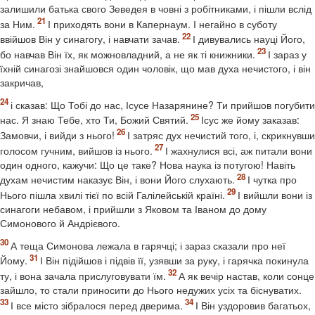
залишили батька свого Зеведея в човні з робітниками, і пішли вслід
за Ним.
І приходять вони в Капернаум. І негайно в суботу
ввійшов Він у синагогу, і навчати зачав.
І дивувались науці Його,
бо навчав Він їх, як можновладний, а не як ті книжники.
І зараз у
їхній синагозі знайшовся один чоловік, що мав духа нечистого, і він
закричав,
і сказав: Що Тобі до нас, Ісусе Назарянине? Ти прийшов погубити
нас. Я знаю Тебе, хто Ти, Божий Святий.
Ісус же йому заказав:
Замовчи, і вийди з нього!
І затряс дух нечистий того, і, скрикнувши
голосом гучним, вийшов із нього.
І жахнулися всі, аж питали вони
один одного, кажучи: Що це таке? Нова наука із потугою! Навіть
духам нечистим наказує Він, і вони Його слухають.
І чутка про
Нього пішла хвилі тієї по всій Галілейській країні.
І вийшли вони із
синагоги небавом, і прийшли з Яковом та Іваном до дому
Симонового й Андрієвого.
А теща Симонова лежала в гарячці; і зараз сказали про неї
Йому.
І Він підійшов і підвів її, узявши за руку, і гарячка покинула
ту, і вона зачала прислуговувати їм.
А як вечір настав, коли сонце
зайшло, то стали приносити до Нього недужих усіх та біснуватих.
І все місто зібралося перед дверима.
І Він уздоровив багатьох,