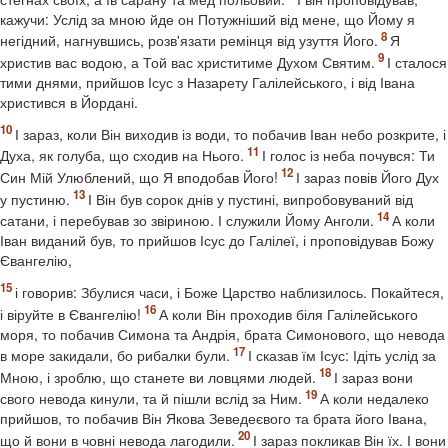
кажучи: Услід за мною йде он Потужніший від мене, що Йому я
негідний, нагнувшись, розв'язати ремінця від узуття Його.
Я
христив вас водою, а Той вас христитиме Духом Святим.
І сталося
тими днями, прийшов Ісус з Назарету Галілейського, і від Івана
христився в Йордані.
І зараз, коли Він виходив із води, то побачив Іван небо розкрите, і
Духа, як голуба, що сходив на Нього.
І голос із неба почувся: Ти
Син Мій Улюблений, що Я вподобав Його!
І зараз повів Його Дух
у пустиню.
І Він був сорок днів у пустині, випробовуваний від
сатани, і перебував зо звіриною. І служили Йому Анголи.
А коли
Іван виданий був, то прийшов Ісус до Галілеї, і проповідував Божу
Євангелію,
і говорив: Збулися часи, і Боже Царство наблизилось. Покайтеся,
і віруйте в Євангелію!
А коли Він проходив біля Галілейського
моря, то побачив Симона та Андрія, брата Симонового, що невода
в море закидали, бо рибалки були.
І сказав їм Ісус: Ідіть услід за
Мною, і зроблю, що станете ви ловцями людей.
І зараз вони
свого невода кинули, та й пішли вслід за Ним.
А коли недалеко
прийшов, то побачив Він Якова Зеведеєвого та брата його Івана,
що й вони в човні невода лагодили.
І зараз покликав Він їх. І вони