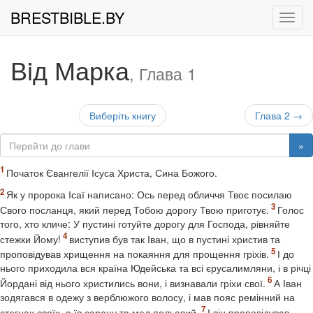
BRESTBIBLE.BY
Рух
Вiд Марка
, Глава 1
Виберіть книгу
Глава 2 →
»
Початок Євангелії Ісуса Христа, Сина Божого.
Як у пророка Ісаї написано: Ось перед обличчя Твоє посилаю
Свого посланця, який перед Тобою дорогу Твою приготує.
Голос
того, хто кличе: У пустині готуйте дорогу для Господа, рівняйте
стежки Йому!
виступив був так Іван, що в пустині христив та
проповідував хрищення на покаяння для прощення гріхів.
І до
нього приходила вся країна Юдейська та всі єрусалимляни, і в річці
Йордані від нього христились вони, і визнавали гріхи свої.
А Іван
зодягався в одежу з верблюжого волосу, і мав пояс ремінний на
стегнах своїх, а їв сарану та мед польовий.
І він проповідував,