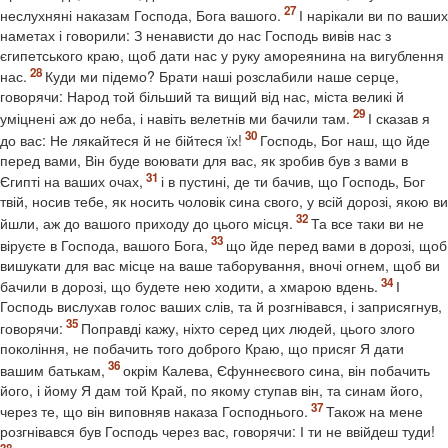
неслухняні наказам Господа, Бога вашого.
І нарікали ви по ваших
наметах і говорили: З ненависти до нас Господь вивів нас з
єгипетського краю, щоб дати нас у руку амореянина на вигублення
нас.
Куди ми підемо? Брати наші розслабили наше серце,
говорячи: Народ той більший та вищий від нас, міста великі й
уміцнені аж до неба, і навіть велетнів ми бачили там.
І сказав я
до вас: Не лякайтеся й не бійтеся їх!
Господь, Бог наш, що йде
перед вами, Він буде воювати для вас, як зробив був з вами в
Єгипті на ваших очах,
і в пустині, де ти бачив, що Господь, Бог
твій, носив тебе, як носить чоловік сина свого, у всій дорозі, якою ви
йшли, аж до вашого приходу до цього місця.
Та все таки ви не
віруєте в Господа, вашого Бога,
що йде перед вами в дорозі, щоб
вишукати для вас місце на ваше таборування, вночі огнем, щоб ви
бачили в дорозі, що будете нею ходити, а хмарою вдень.
І
Господь вислухав голос ваших слів, та й розгнівався, і заприсягнув,
говорячи:
Поправді кажу, ніхто серед цих людей, цього злого
покоління, не побачить того доброго Краю, що присяг Я дати
вашим батькам,
окрім Калева, Єфуннеєвого сина, він побачить
його, і йому Я дам той Край, по якому ступав він, та синам його,
через те, що він виповняв наказа Господнього.
Також на мене
розгнівався був Господь через вас, говорячи: І ти не ввійдеш туди!