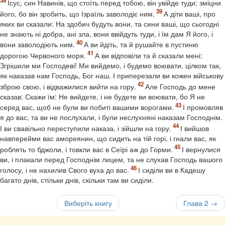
Ісус, син Навинів, що стоїть перед тобою, він увійде туди; зміцни
його, бо він зробить, що Ізраїль заволодіє ним.
А діти ваші, про
яких ви сказали: На здобич будуть вони, та сини ваші, що сьогодні
не знають ні добра, ані зла, вони ввійдуть туди, і їм дам Я його, і
вони заволодіють ним.
А ви йдіть, та й рушайте в пустиню
дорогою Червоного моря.
А ви відповіли та й сказали мені:
Згрішили ми Господеві! Ми вийдемо, і будемо воювати, цілком так,
як наказав нам Господь, Бог наш. І приперезали ви кожен військову
зброю свою, і відважилися вийти на гору.
Але Господь до мене
сказав: Скажи їм: Не вийдете, і не будете ви воювати, бо Я не
серед вас, щоб не були ви побиті вашими ворогами.
І промовляв
я до вас, та ви не послухали, і були неслухняні наказам Господнім.
І ви свавільно переступили наказа, і зійшли на гору.
І вийшов
навперейми вас амореянин, що сидить на тій горі, і гнали вас, як
роблять то бджоли, і товкли вас в Сеїрі аж до Горми.
І вернулися
ви, і плакали перед Господнім лицем, та не слухав Господь вашого
голосу, і не нахилив Свого вуха до вас.
І сиділи ви в Кадешу
багато днів, стільки днів, скільки там ви сиділи.
Виберіть книгу
Глава 2 →