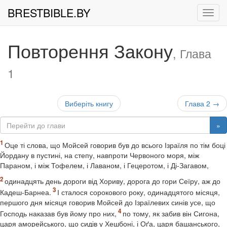
BRESTBIBLE.BY
Рух
Повторення Закону
, Глава
1
Виберіть книгу
Глава 2 →
»
Оце ті слова, що Мойсей говорив був до всього Ізраїля по тім боці
Йордану в пустині, на степу, навпроти Червоного моря, між
Параном, і між Тофелем, і Лаваном, і Гецеротом, і Ді-Загавом,
одинадцять день дороги від Хориву, дорога до гори Сеїру, аж до
Кадеш-Барнеа.
І сталося сорокового року, одинадцятого місяця,
першого дня місяця говорив Мойсей до Ізраїлевих синів усе, що
Господь наказав був йому про них,
по тому, як забив він Сигона,
царя аморейського, що сидів у Хешбоні, і Оґа, царя башанського,