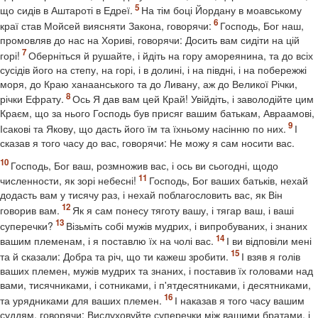
що сидів в Аштароті в Едреї.
На тім боці Йордану в моавському
краї став Мойсей виясняти Закона, говорячи:
Господь, Бог наш,
промовляв до нас на Хориві, говорячи: Досить вам сидіти на цій
горі!
Оберніться й рушайте, і йдіть на гору амореянина, та до всіх
сусідів його на степу, на горі, і в долині, і на півдні, і на побережжі
моря, до Краю ханаанського та до Ливану, аж до Великої Річки,
річки Ефрату.
Ось Я дав вам цей Край! Увійдіть, і заволодійте цим
Краєм, що за нього Господь був присяг вашим батькам, Авраамові,
Ісакові та Якову, що дасть його їм та їхньому насінню по них.
І
сказав я того часу до вас, говорячи: Не можу я сам носити вас.
Господь, Бог ваш, розмножив вас, і ось ви сьогодні, щодо
численности, як зорі небесні!
Господь, Бог ваших батьків, нехай
додасть вам у тисячу раз, і нехай поблагословить вас, як Він
говорив вам.
Як я сам понесу тяготу вашу, і тягар ваш, і ваші
суперечки?
Візьміть собі мужів мудрих, і випробуваних, і знаних
вашим племенам, і я поставлю їх на чолі вас.
І ви відповіли мені
та й сказали: Добра та річ, що ти кажеш зробити.
І взяв я голів
ваших племен, мужів мудрих та знаних, і поставив їх головами над
вами, тисячниками, і сотниками, і п'ятдесятниками, і десятниками,
та урядниками для ваших племен.
І наказав я того часу вашим
суддям, говорячи: Вислуховуйте суперечки між вашими братами, і