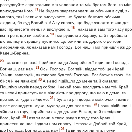
розсуджуйте справедливо між чоловіком та між братом його, та між
приходьком його.
Не будете звертати уваги на обличчя в суді, як
малого, так і великого вислухаєте, не будете боятися обличчя
людини, бо суд Божий він! А ту справу, що буде занадто тяжка для
вас, принесете мені, і я вислухаю її.
І наказав я вам того часу про
всі ті речі, що ви зробите.
І ми рушили з Хориву, та й перейшли
цю велику й страшну пустиню, що бачили ви, дорогою до гори
амореянина, як наказав нам Господь, Бог наш, і ми прийшли аж до
Кадеш-Барнеа.
І сказав я до вас: Прийшли ви до Аморейської гори, що Господь,
Бог наш, дає нам.
Ось, Господь, Бог твій, віддає тобі цей Край.
Увійди, заволодій, як говорив був тобі Господь, Бог батьків твоїх. Не
бійся й не лякайся!
А ви всі підійшли до мене та й сказали:
Пошлімо мужів перед собою, і нехай вони вислідять нам той Край,
та нехай принесуть нам відомість про дорогу, що нею підемо, та
про міста, куди ввійдемо.
І була та річ добра в моїх очах, і взяв я
у вас дванадцять мужа, муж один для племени.
І вони відійшли, і
зійшли на гору, і прийшли аж до долини Ешкол, та й вислідили
його, Край.
І взяли вони в свою руку з плоду того Краю, і
принесли до нас, і здали нам справу, і сказали: Добрий той Край,
що Господь, Бог наш, дає нам!
Та ви не хотіли йти, і були